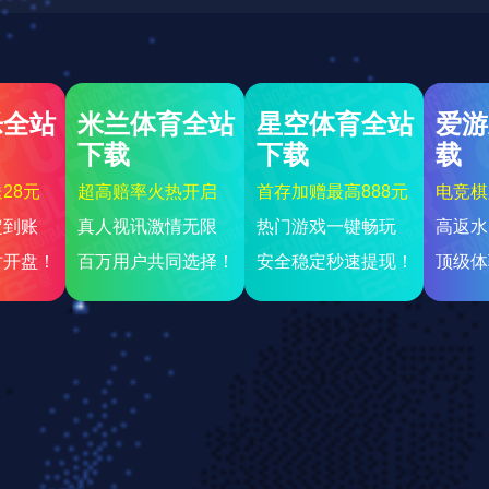
库尼亚谈比赛艰难性强调团队合作不依赖单一
球员表现
2026-07-31
16 次浏览