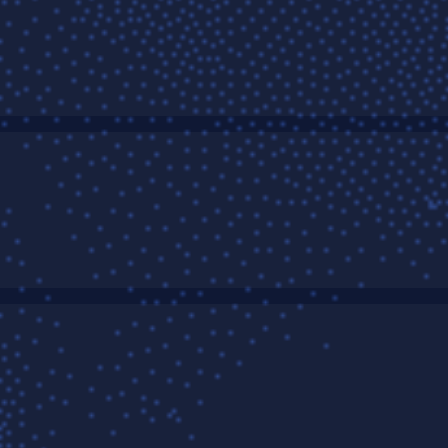
的心得体会
2026-08-06
9 次浏览
纽卡重申吉马良斯非卖品阿森纳计划再次报价
争夺球星
2026-08-03
9 次浏览