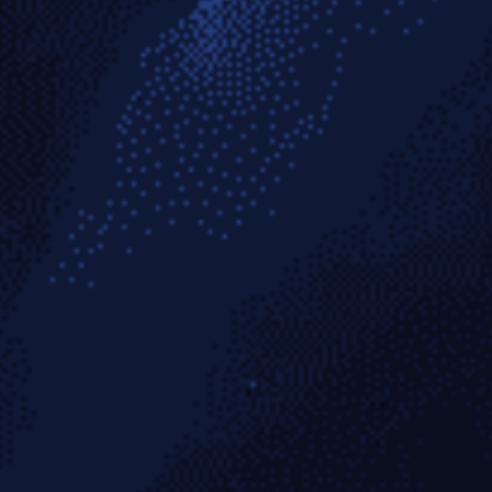
28岁韩国国脚元斗载或将加盟深圳新鹏城助力
球队发展
2026-07-13
47 次浏览
西班牙世界杯名单揭晓法比安加维费兰托雷斯
入选引关注
2026-07-10
51 次浏览