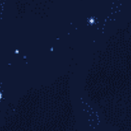
2026-07-24
23 次浏览
火箭球迷嘲讽马刺前需谨记马刺三大核心实力
超越火箭年轻球员
2026-07-20
29 次浏览