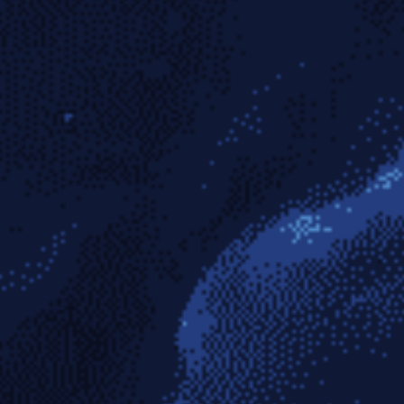
邓利维盛赞伦德博格攻防兼备技术全面助力球
队表现
2026-07-16
29 次浏览