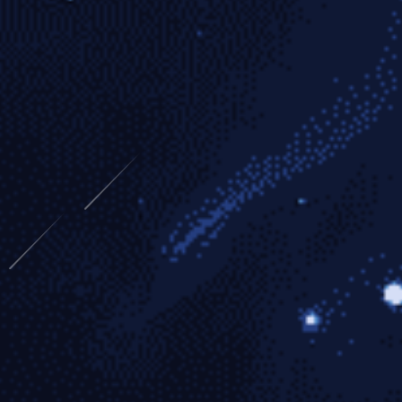
2026-07-25
21 次浏览
鲁媒报道泰山队今日出发沈阳刘彬彬将租借加
盟三镇开启新征程
2026-07-21
23 次浏览