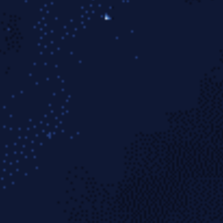
恩佐总结比赛教训强调重视细节避免再次犯错
2026-07-26
20 次浏览
范弗里特回忆重伤经历坚持信念助他走出低谷
重返赛场