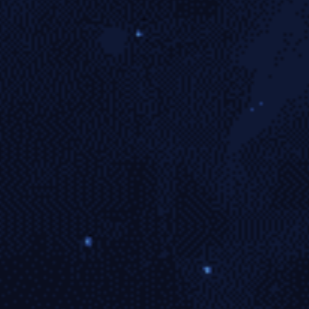
阿夫迪亚盛赞利拉德合作潜力期待共同创造辉
煌成就
2026-07-08
37 次浏览