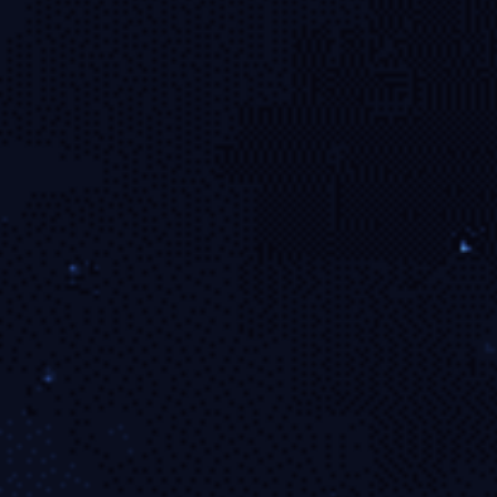
巴萨致敬莱万感谢你带来的每一个精彩时刻永
远是红蓝的信仰者
2026-07-05
33 次浏览