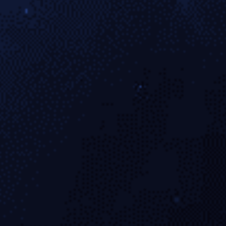
姆巴佩打入15球却未入选欧冠最佳阵容引发热
议球迷纷纷讨论原因
2026-07-12
42 次浏览
马宁补时两度触球引发争议海港国安对决笑中
带泪的瞬间
2026-07-09
49 次浏览