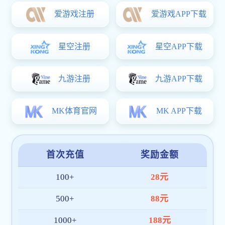
2026-06-28 13:20
29 次阅读
阿森纳时隔22年再夺英超冠军庆祝游行图
集持续更新中
阿森纳足球俱乐部在2023年实现了时隔22年的英超冠
军梦，成为球迷们热议的焦点。本次夺冠不仅是对球
队多年努力的肯定，更是对支持者们情感寄托的回
馈。为了庆祝这一历史性时刻，阿森纳特别组织了一
场盛大的庆祝游行，吸引了成千上万的球迷参与。这
篇文章将从四个方面详细探讨阿森纳夺冠的意义、庆
祝游行的过程、球迷们的反应以及未来展望等内容，