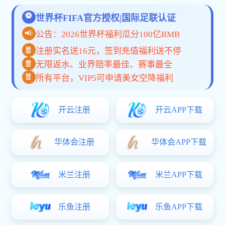
首页
/
体育焦点
/ 正文