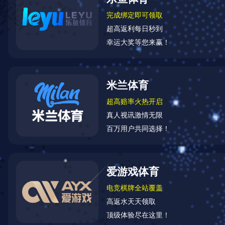
立即下载aoa官方网页版入口APP
aoa官方网页版入口
是一家面向全
们整合
高清赛事直播、数据分析、
平台通过多项国际安全认证，系统架
术与客服团队，确保每位用户都能
截至目前，aoa官方网页版入口 已