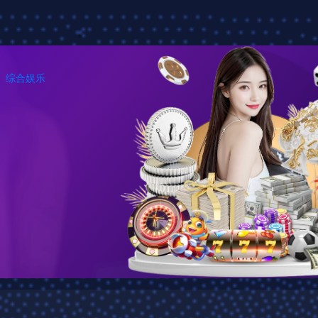
下载App
公司简介
体育
官网 · 权威体
为用户提供包括NBA、英超、
广受用户信赖。