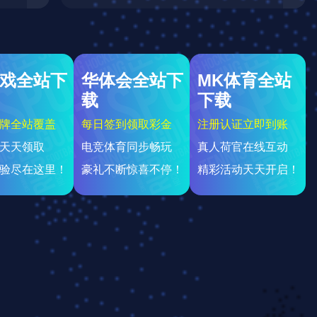
于成为全球领先的AOA官方版网站