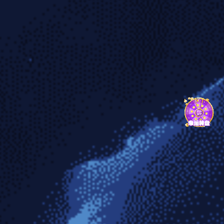
99.2%
欺诈行为识别
与权限隔离，为aoa官方网页版入口平台用户建立第
障数据在AOA官方版网站登录入口-AOA(中国)体系中