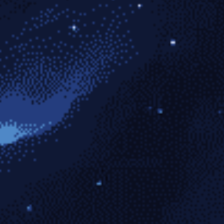
v6.3.0 · 发布于 2025年10月
新增跨设备同步机制，收藏与偏好可随账号迁
推荐系统升级，结合用户习惯提供个性化赛事
新增教学视频栏目，涵盖常见赛制与操作流程，
修复部分小屏机型按钮显示异常问题。
v6.2.0 · 发布于 2025年8月
v6.1.3 · 发布于 2025年6月