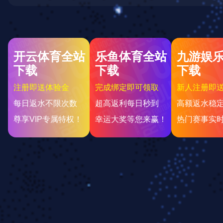
爱好者喜爱。
我们将继续秉持“
技术创新、用户至
登录入口-AOA(中国)平台。