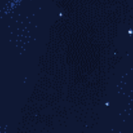
智能引擎实时数据快照
入口构建的智能分析系统，实时捕捉各项运行数据，提升平台的
AI推荐准确率
稳定上传速率