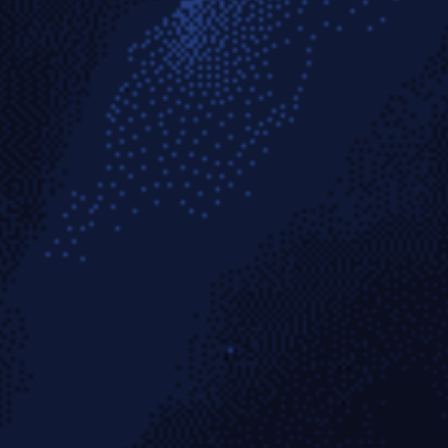
移。
推荐。
适合AOA官方版网站登录入口-AOA(中国)用户快速上手。