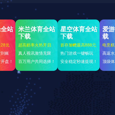
上、安全高效
”的理念，持续优化产品架构与内容体验，致力