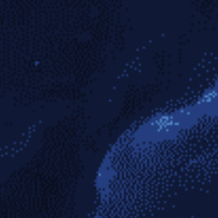
传输过程的完整性与保
行为审计机制
记录关键行为轨迹，搭
实时异常拦截
系统对异常请求进行即
扰。
版本更新记录
查看每次更新的重点改动，aoa官方网页版入口将持续优化用户